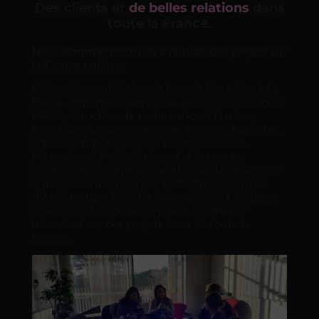
Des clients et
de belles relations
dans
toute la France.
Nous sommes habitués à réaliser des projets sur
la France entière.
Chirurgiens esthétique à Lyon, à Marseille, à La
Baule, imprimerie en Corse, Pisciniste en région
PACA, Franchise de restauration à Nantes,
Constructeur de maisons en Poitou-Charentes,
agence immobilière à la Rochelle, Cadet
Formation à Paris, Maison de Cognac en
Charentes, entreprise industrielle sur le secteur
agro-alimentaire en Seine et Marne, Cabinet
d’Architecture FAYAT à Brive, SSII SEI LKS dans
le secteur du logiciel à Bidard… Sõ
crea
tiv’
intervient sur des projets issus de toute la
France.