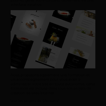
pourrez gérer votre contenu facilement via une
interface intuitive.
Nous proposons également une formation et
un accompagnement pour vous aider à
administrer votre site en toute autonomie, cette
formation est incluse dans tous nos projets de
création de sites Internet.
Voir les projets de Sõcreativ’