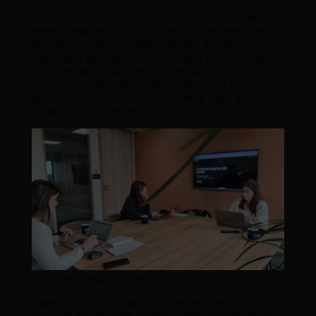
Vous aurez la main sur vos titres, sous-titres,
textes, images, vous pourrez insérer des vidéos,
ajouter, modifier, supprimer des articles,
dupliquer des gabarits de pages. Dans le cas
d’un site boutique, vous aurez la main sur
l’ajout, la modification, la suppression d’articles,
la modification de vos tarifs, de la Tva, l’ajout de
codes promotionnels.
®
Formation avec RUSH
.
Après la création de site Internet à Biarritz, vous