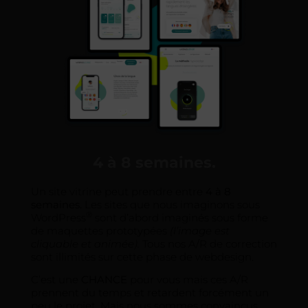
4 à 8 semaines.
Un site vitrine peut prendre entre
4 à 8
semaines
.
Les sites que nous imaginons sous
®
WordPress
sont d’abord imaginés sous forme
de maquettes prototypées
(l’image est
cliquable et animée).
Tous nos A/R de correction
sont illimités sur cette phase de webdesign.
C’est une
CHANCE
pour vous mais ces A/R
prennent du temps et retardent forcément un
peu le projet. Mais nous sommes convaincus