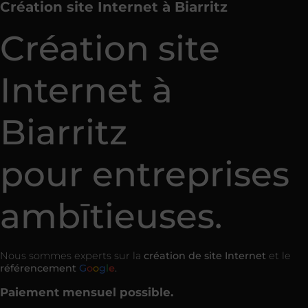
Création site Internet à Biarritz
Création site
Internet
à
Biarritz
pour entreprises
ambītieuses.
Nous
sommes
experts sur la
création
de site Internet
et le
référencement
G
o
o
g
l
e
.
Paiement mensuel possible.