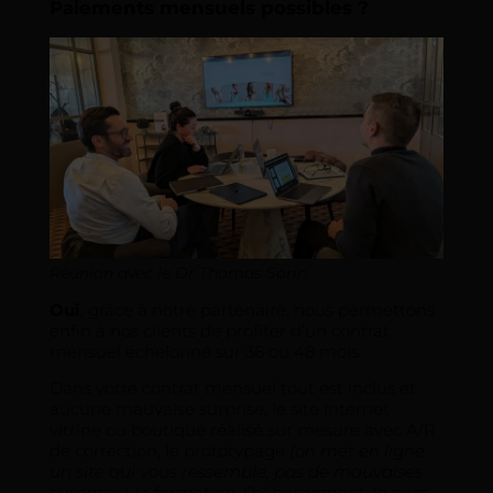
Paiements mensuels possibles ?
Réunion avec le Dr Thomas Sorin.
Oui
, grâce à notre partenaire, nous permettons
enfin à nos clients de profiter d’un contrat
mensuel échelonné sur 36 ou 48 mois.
Dans votre contrat mensuel tout est inclus et
aucune mauvaise surprise, le site Internet
vitrine ou boutique réalisé sur mesure avec A/R
de correction, le prototypage
(on met en ligne
un site qui vous ressemble, pas de mauvaises
surprises)
, la formation, l’hébergement, le nom