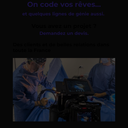
On code vos rêves…
et quelques lignes de génie aussi.
Vous avez un projet ?
Demandez un devis.
Des clients et de belles relations dans
toute la France