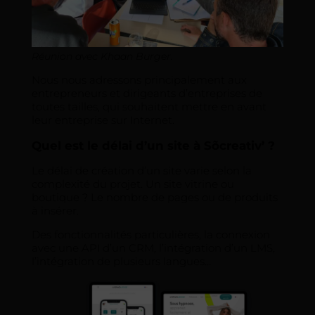
Réunion avec Khaan Burger.
Nous nous adressons principalement aux
entrepreneurs et dirigeants d’entreprises de
toutes tailles, qui souhaitent mettre en avant
leur entreprise sur Internet.
Quel est le délai d’un site à Sõcreativ’ ?
Le délai de création d’un site varie selon la
complexité du projet. Un site vitrine ou
boutique ? Le nombre de pages ou de produits
à insérer.
Des fonctionnalités particulières, la connexion
avec une API d’un CRM, l’intégration d’un LMS,
l’intégration de plusieurs langues…