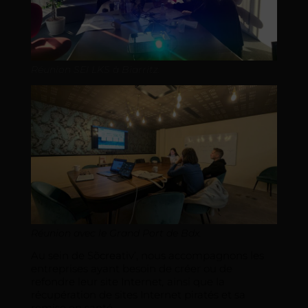
Réunion SEI LKS à Biarritz.
Réunion avec le Grand Port de Bdx.
Au sein de Sõ
crea
tiv’, nous accompagnons les
entreprises ayant besoin de créer ou de
refondre leur site Internet
,
ainsi que la
récupération de sites Internet piratés et sa
remise en santé.