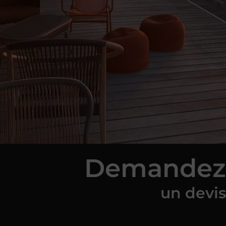
D
e
m
a
n
d
e
z
u
n
d
e
v
i
s