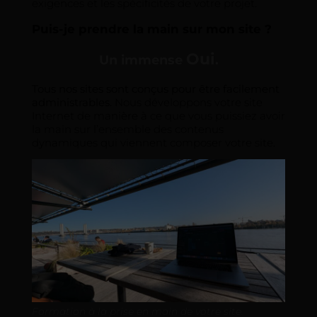
exigences et les spécificités de votre projet.
Puis-je prendre la main sur mon site ?
Oui
Un immense
.
Tous nos sites sont conçus pour être facilement
administrables.
Nous développons votre site
Internet de manière à ce que vous puissiez avoir
la main sur l’ensemble des contenus
dynamiques qui viennent composer votre site.
Formation à la prise en main de votre site.