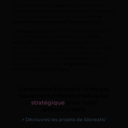
Tous les sites de Sõ
crea
tiv’ sont réfléchis
pour se positionner selon certains mots-clefs
choisis lors de la construction du site
et
performent ensuite sur Google en SEO.
Chaque projet
que nous réalisons est le fruit
d’une imagination débordante,
alliant
originalité et pertinence
pour offrir une
identité digitale unique et impactante. Nous
mettons un point d’honneur à associer
harmonieusement le
webdesign
de votre
futur site Internet, son
ergonomie
et la
performance technique.
L’approche Sõcreativ’ n’est pas
seulement créative, mais aussi
stratégique
pour votre
référencement.
> Découvrez les projets de Sõcreativ’