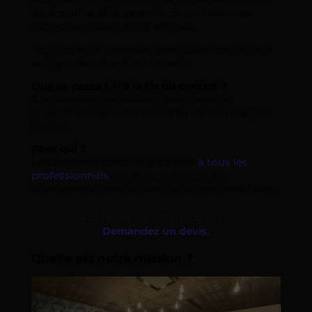
de domaine et la garantie de maintenance
corrective durant 36 ou 48 mois.
Vous payez la première mensualité dès la mise
en ligne de votre site Internet.
Que se passe t-il à la fin du contrat ?
À la dernière mensualité, vous devenez
propriétaire de votre site Internet. Rien de plus
simple.
Pour qui ?
Le paiement mensuel s’adresse
à tous les
professionnels
ayant au moins un an
d’ancienneté avec un bon ou un mauvais bilan.
Vous avez un projet ?
Demandez un devis.
Quelle est notre mission ?