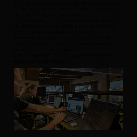
illimités sur votre webdesign, d’un prototypage
animé pour vous projeter pendant les phases
de conception, ainsi que d’un
accompagnement en référencement naturel et
d’une formation complète à la prise en main
afin de faire évoluer durablement votre
présence digitale. Vous êtes propriétaire de
votre site Internet. Nous travaillons également
pour de nombreuses agences de
communication pour qui nous réalisons des
sites pour leurs clients.