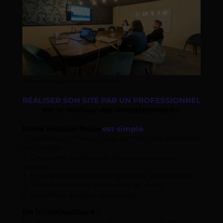
Réunion avec le Grand Port.
RÉALISER SON SITE PAR UN PROFESSIONNEL
est le meilleur des investissements.
Notre mission finale
est simple.
1. Réaliser un site qui vous permet une présence
sur Google.
2. Créer une expérience de navigation qui
rassure.
3. Donner envie, faire comprendre votre métier
4. Transformer une demande de devis
5. Vous faire générer des Leads.
Un investissement ?
En agence, la création d’un site WordPress sur