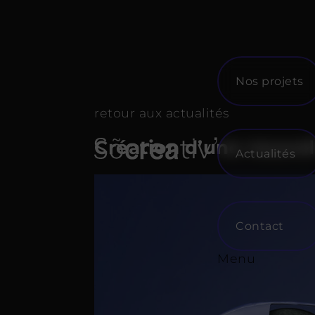
Skip
to
content
Nos projets
retour aux actualités
Création d’une nouve
Actualités
Contact
Menu